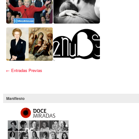
El poder de la conexión
8 de marzo de 2018,
entre mujeres, la llave
qué maravillosa
del futuro.
sorpresa
Ellas pisan fuerte y
El milagro de conciliar
flotan en la política
líquida del siglo XXI
← Entradas Previas
El lenguaje no verbal
Las 12Miradas de
que más nos favorece
12Nubes
Manifiesto