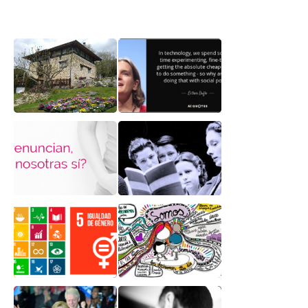
Nosotras somos
Somos lo que miramos
Antzasti
Nosotras renunciamos,
Se equivocó, señor
ellos no
Southey