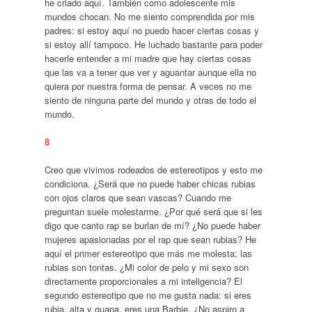
he criado aquí. También como adolescente mis
mundos chocan. No me siento comprendida por mis
padres: si estoy aquí no puedo hacer ciertas cosas y
si estoy allí tampoco. He luchado bastante para poder
hacerle entender a mi madre que hay ciertas cosas
que las va a tener que ver y aguantar aunque ella no
quiera por nuestra forma de pensar. A veces no me
siento de ninguna parte del mundo y otras de todo el
mundo.
8
Creo que vivimos rodeados de estereotipos y esto me
condiciona. ¿Será que no puede haber chicas rubias
con ojos claros que sean vascas? Cuando me
preguntan suele molestarme. ¿Por qué será que si les
digo que canto rap se burlan de mí? ¿No puede haber
mujeres apasionadas por el rap que sean rubias? He
aquí el primer estereotipo que más me molesta: las
rubias son tontas. ¿Mi color de pelo y mi sexo son
directamente proporcionales a mi inteligencia? El
segundo estereotipo que no me gusta nada: si eres
rubia, alta y guapa, eres una Barbie. ¿No aspiro a