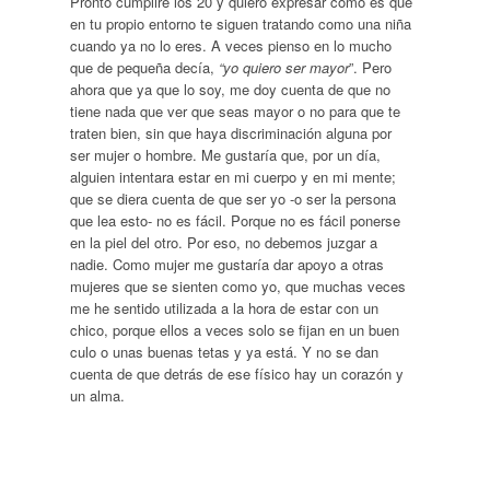
Pronto cumpliré los 20 y quiero expresar cómo es que
en tu propio entorno te siguen tratando como una niña
cuando ya no lo eres. A veces pienso en lo mucho
que de pequeña decía,
“yo quiero ser mayor
”. Pero
ahora que ya que lo soy, me doy cuenta de que no
tiene nada que ver que seas mayor o no para que te
traten bien, sin que haya discriminación alguna por
ser mujer o hombre. Me gustaría que, por un día,
alguien intentara estar en mi cuerpo y en mi mente;
que se diera cuenta de que ser yo -o ser la persona
que lea esto- no es fácil. Porque no es fácil ponerse
en la piel del otro. Por eso, no debemos juzgar a
nadie. Como mujer me gustaría dar apoyo a otras
mujeres que se sienten como yo, que muchas veces
me he sentido utilizada a la hora de estar con un
chico, porque ellos a veces solo se fijan en un buen
culo o unas buenas tetas y ya está. Y no se dan
cuenta de que detrás de ese físico hay un corazón y
un alma.