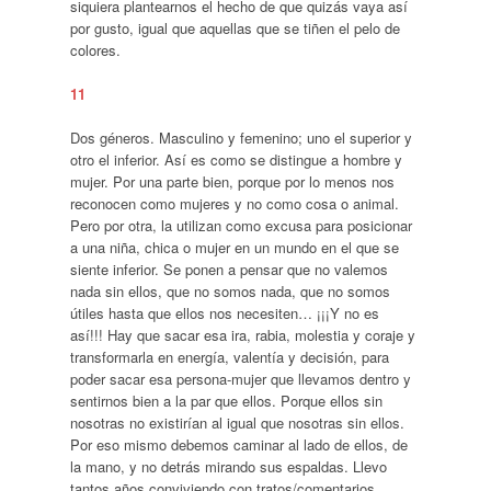
siquiera plantearnos el hecho de que quizás vaya así
por gusto, igual que aquellas que se tiñen el pelo de
colores.
11
Dos géneros. Masculino y femenino; uno el superior y
otro el inferior. Así es como se distingue a hombre y
mujer. Por una parte bien, porque por lo menos nos
reconocen como mujeres y no como cosa o animal.
Pero por otra, la utilizan como excusa para posicionar
a una niña, chica o mujer en un mundo en el que se
siente inferior. Se ponen a pensar que no valemos
nada sin ellos, que no somos nada, que no somos
útiles hasta que ellos nos necesiten… ¡¡¡Y no es
así!!! Hay que sacar esa ira, rabia, molestia y coraje y
transformarla en energía, valentía y decisión, para
poder sacar esa persona-mujer que llevamos dentro y
sentirnos bien a la par que ellos. Porque ellos sin
nosotras no existirían al igual que nosotras sin ellos.
Por eso mismo debemos caminar al lado de ellos, de
la mano, y no detrás mirando sus espaldas. Llevo
tantos años conviviendo con tratos/comentarios