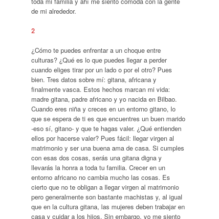
toda mi familia y ahí me siento cómoda con la gente
de mi alrededor.
2
¿Cómo te puedes enfrentar a un choque entre
culturas? ¿Qué es lo que puedes llegar a perder
cuando eliges tirar por un lado o por el otro? Pues
bien. Tres datos sobre mí: gitana, africana y
finalmente vasca. Estos hechos marcan mi vida:
madre gitana, padre africano y yo nacida en Bilbao.
Cuando eres niña y creces en un entorno gitano, lo
que se espera de ti es que encuentres un buen marido
-eso sí, gitano- y que te hagas valer. ¿Qué entienden
ellos por hacerse valer? Pues fácil: llegar virgen al
matrimonio y ser una buena ama de casa. Si cumples
con esas dos cosas, serás una gitana digna y
llevarás la honra a toda tu familia. Crecer en un
entorno africano no cambia mucho las cosas. Es
cierto que no te obligan a llegar virgen al matrimonio
pero generalmente son bastante machistas y, al igual
que en la cultura gitana, las mujeres deben trabajar en
casa y cuidar a los hijos. Sin embargo, yo me siento