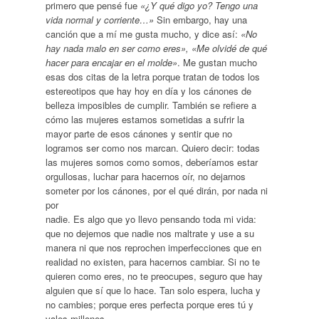
primero que pensé fue
«¿Y qué digo yo? Tengo una
vida normal y corriente…»
Sin embargo, hay una
canción que a mí me gusta mucho, y dice así:
«No
hay nada malo en ser como eres», «Me olvidé de qué
hacer para encajar en el molde»
. Me gustan mucho
esas dos citas de la letra porque tratan de todos los
estereotipos que hay hoy en día y los cánones de
belleza imposibles de cumplir. También se refiere a
cómo las mujeres estamos sometidas a sufrir la
mayor parte de esos cánones y sentir que no
logramos ser como nos marcan. Quiero decir: todas
las mujeres somos como somos, deberíamos estar
orgullosas, luchar para hacernos oír, no dejarnos
someter por los cánones, por el qué dirán, por nada ni
por
nadie. Es algo que yo llevo pensando toda mi vida:
que no dejemos que nadie nos maltrate y use a su
manera ni que nos reprochen imperfecciones que en
realidad no existen, para hacernos cambiar. Si no te
quieren como eres, no te preocupes, seguro que hay
alguien que sí que lo hace. Tan solo espera, lucha y
no cambies; porque eres perfecta porque eres tú y
vales millones.