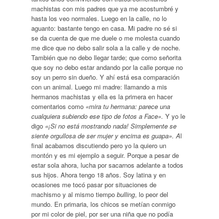
machistas con mis padres que ya me acostumbré y
hasta los veo normales. Luego en la calle, no lo
aguanto: bastante tengo en casa. Mi padre no sé si
se da cuenta de que me duele o me molesta cuando
me dice que no debo salir sola a la calle y de noche.
También que no debo llegar tarde; que como señorita
que soy no debo estar andando por la calle porque no
soy un perro sin dueño. Y ahí está esa comparación
con un animal. Luego mi madre: llamando a mis
hermanos machistas y ella es la primera en hacer
comentarios como
«mira tu hermana: parece una
cualquiera subiendo ese tipo de fotos a Face».
Y yo le
digo
«¡Si no está mostrando nada! Simplemente se
siente orgullosa de ser mujer y encima es guapa». A
l
final acabamos discutiendo pero yo la quiero un
montón y es mi ejemplo a seguir. Porque a pesar de
estar sola ahora, lucha por sacarnos adelante a todos
sus hijos. Ahora tengo 18 años. Soy latina y en
ocasiones me tocó pasar por situaciones de
machismo y al mismo tiempo
bulling
, lo peor del
mundo. En primaria, los chicos se metían conmigo
por mi color de piel, por ser una niña que no podía