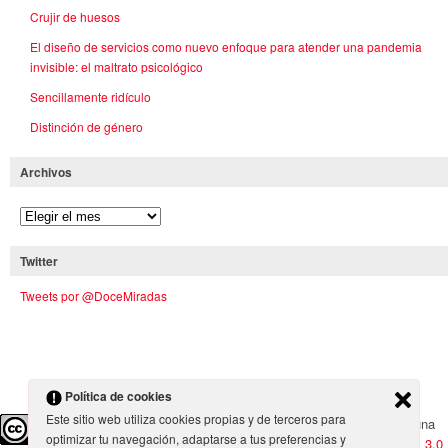
Crujir de huesos
El diseño de servicios como nuevo enfoque para atender una pandemia
invisible: el maltrato psicológico
Sencillamente ridículo
Distinción de género
Archivos
Twitter
Tweets por @DoceMiradas
Política de cookies
Este sitio web utiliza cookies propias y de terceros para
Doce Miradas
por
Doce Miradas
se encuentra bajo una
optimizar tu navegación, adaptarse a tus preferencias y
Licencia Creative Commons Atribución-CompartirIgual 3.0