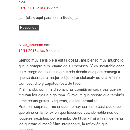
dice:
31/10/2013 a las 8:27 am
[…] (click aqui para leer artículo) […]
Responder
Silvia_ncuentra
dice:
19/11/2013 a las 9:44 pm
Siendo muy sensible a estas cosas, me pienso muy mucho lo
que le compro a mi enana de 19 mesines. Y es inevitable caer
en el cargo de conciencia cuando decido que para conseguir
que se duerma, el mejor «objeto transicional» es una Minnie.
Con vestidito y zapatos rosa de tacón.
Y ahí ando, con mis disonancias cognitivas cada vez que se
me van los ojos a algo rosa. O rojo. Y que conste que también
tiene cosas grises, vaqueras, azules, amarillas…
Pero oh, sorpresa, me encuentro hoy con este post que creo
que afina en la reflexión que hacemos cuando hablamos de
juguetes sexistas, por ejemplo. Se titula ¿Y si a las ingenieras
les gustara el rosa? Muy interesante, la reflexión que
plantean….