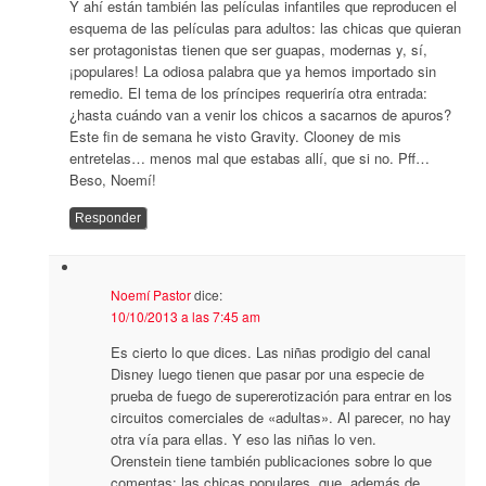
Y ahí están también las películas infantiles que reproducen el
esquema de las películas para adultos: las chicas que quieran
ser protagonistas tienen que ser guapas, modernas y, sí,
¡populares! La odiosa palabra que ya hemos importado sin
remedio. El tema de los príncipes requeriría otra entrada:
¿hasta cuándo van a venir los chicos a sacarnos de apuros?
Este fin de semana he visto Gravity. Clooney de mis
entretelas… menos mal que estabas allí, que si no. Pff…
Beso, Noemí!
Responder
Noemí Pastor
dice:
10/10/2013 a las 7:45 am
Es cierto lo que dices. Las niñas prodigio del canal
Disney luego tienen que pasar por una especie de
prueba de fuego de supererotización para entrar en los
circuitos comerciales de «adultas». Al parecer, no hay
otra vía para ellas. Y eso las niñas lo ven.
Orenstein tiene también publicaciones sobre lo que
comentas: las chicas populares, que, además de