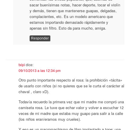
sacar buenísimas notas, hacer deporte, tocar el violín
y demás, tienen que mantenerse guapas, delgadas,
complacientes, etc. Es un modelo americano que
estamos importando demasiado rápidamente y
apenas sin filtro. Esto da para mucho, amiga.
Responder
txipi
dice:
09/10/2013 a las 12:34 pm
Otro punto importante respecto al rosa: la prohibición «tácita»
de usarlo con niños (si no quieres que se le curta el carácter al
chaval , claro xD).
Todavía recuerdo la primera vez que mi madre me compró una
camiseta rosa. Le tuve que echar valor y volver a escuchar 12
veces de mi madre que estaba muy guapo para salir a la calle
(los niños eran/eramos muy crueles).
Y eso es un macromachismo de libro implantado a tope: una