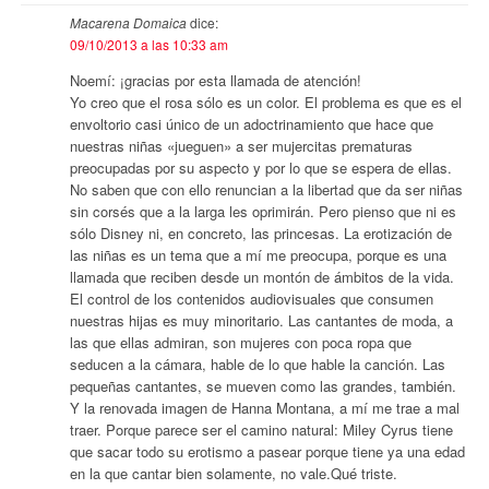
Macarena Domaica
dice:
09/10/2013 a las 10:33 am
Noemí: ¡gracias por esta llamada de atención!
Yo creo que el rosa sólo es un color. El problema es que es el
envoltorio casi único de un adoctrinamiento que hace que
nuestras niñas «jueguen» a ser mujercitas prematuras
preocupadas por su aspecto y por lo que se espera de ellas.
No saben que con ello renuncian a la libertad que da ser niñas
sin corsés que a la larga les oprimirán. Pero pienso que ni es
sólo Disney ni, en concreto, las princesas. La erotización de
las niñas es un tema que a mí me preocupa, porque es una
llamada que reciben desde un montón de ámbitos de la vida.
El control de los contenidos audiovisuales que consumen
nuestras hijas es muy minoritario. Las cantantes de moda, a
las que ellas admiran, son mujeres con poca ropa que
seducen a la cámara, hable de lo que hable la canción. Las
pequeñas cantantes, se mueven como las grandes, también.
Y la renovada imagen de Hanna Montana, a mí me trae a mal
traer. Porque parece ser el camino natural: Miley Cyrus tiene
que sacar todo su erotismo a pasear porque tiene ya una edad
en la que cantar bien solamente, no vale.Qué triste.