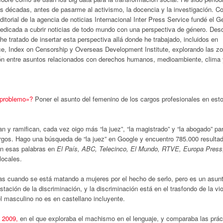
s décadas, antes de pasarme al activismo, la docencia y la investigación. 
editorial de la agencia de noticias Internacional Inter Press Service fundé el 
edicada a cubrir noticias de todo mundo con una perspectiva de género. Des
he tratado de insertar esta perspectiva allá donde he trabajado, incluidos en
e, Index on Censorship y Overseas Development Institute, explorando las z
ión entre asuntos relacionados con derechos humanos, medioambiente, clima 
»problemo»?
Poner el asunto del femenino de los cargos profesionales en est
 y ramifican, cada vez oigo más “la juez”, “la magistrado” y “la abogado” par
rgos. Hago una búsqueda de “la juez” en Google y encuentro 785.000 resulta
on esas palabras en
El País
,
ABC
,
Telecinco
,
El Mundo
,
RTVE
,
Europa Press
locales.
sas cuando se está matando a mujeres por el hecho de serlo, pero es un asunt
tación de la discriminación, y la discriminación está en el trasfondo de la vi
l masculino no es en castellano incluyente.
n 2009,
en el que exploraba el machismo en el lenguaje, y comparaba las prác