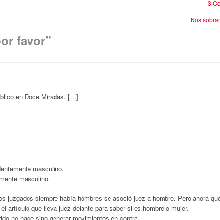
3 Co
Nos sobra
por favor
”
ublico en Doce Miradas. […]
identemente masculino.
emente masculino.
.
os juzgados siempre había hombres se asoció juez a hombre. Pero ahora q
el artículo que lleva juez delante para saber si es hombre o mujer.
rido no hace sino generar movimientos en contra.