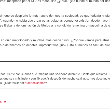
tureo” (aceptado por el DRAE) masculino ¿y qué? ¿Se hunde el mundo por dec
in que se despierte lo más rancio de nuestra sociedad; es que todavía ni siq
a”, cuando no había que crear estas palabras porque ya existían desde hace 
se fijaba la denominación de títulos a la condición femenina o masculina de 
l artículo mencionado y muchos más desde 1995. ¿Por qué vamos para atrás
in detenernos en debates improductivos ¿no? Esto al menos es fácil de arre
as. Gente con sueños que imagina una sociedad diferente. Gente que reclama u
s que sea más justo y equilibrado. Y después de mucho cavilar, somos doce muje
rlo. ¿Quieres saber
quiénes somos
?.
ismo