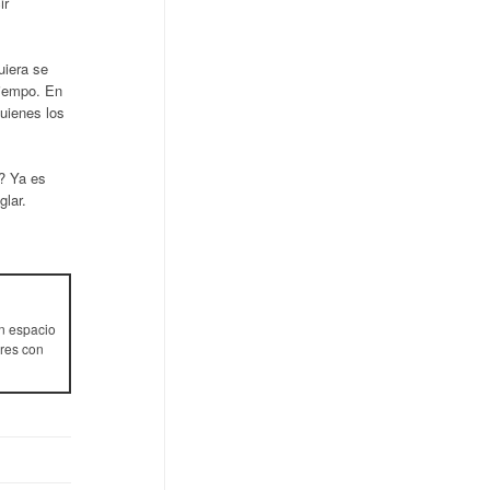
ir
uiera se
tiempo. En
quienes los
? Ya es
glar.
n espacio
res con