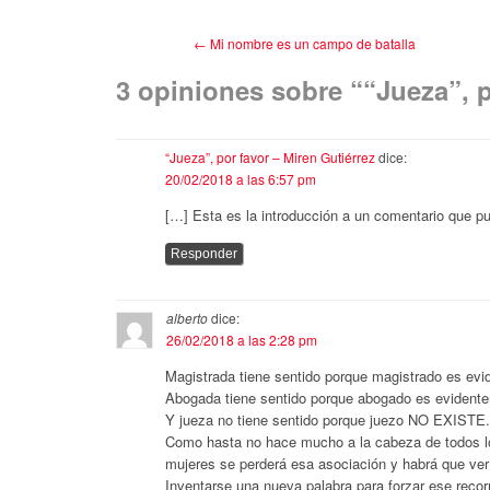
←
Mi nombre es un campo de batalla
3 opiniones sobre “
“Jueza”, 
“Jueza”, por favor – Miren Gutiérrez
dice:
20/02/2018 a las 6:57 pm
[…] Esta es la introducción a un comentario que p
Responder
alberto
dice:
26/02/2018 a las 2:28 pm
Magistrada tiene sentido porque magistrado es ev
Abogada tiene sentido porque abogado es evident
Y jueza no tiene sentido porque juezo NO EXISTE
Como hasta no hace mucho a la cabeza de todos l
mujeres se perderá esa asociación y habrá que ver 
Inventarse una nueva palabra para forzar ese recor