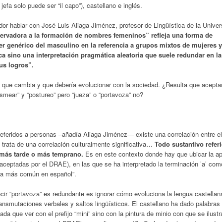
jefa solo puede ser “il capo”), castellano e inglés.
r hablar con José Luis Aliaga Jiménez, profesor de Lingüística de la Univer
servadora a la formación de nombres femeninos” refleja una forma de
er genérico del masculino en la referencia a grupos mixtos de mujeres 
ca sino una interpretación pragmática aleatoria que suele redundar en la
us logros”.
, que cambia y que debería evolucionar con la sociedad. ¿Resulta que acept
husmear” y “postureo” pero “jueza” o “portavoza” no?
 referidos a personas –añadía Aliaga Jiménez— existe una correlación entre e
e trata de una correlación culturalmente significativa…
Todo sustantivo refer
 más tarde o más temprano.
Es en este contexto donde hay que ubicar la ap
 aceptadas por el DRAE), en las que se ha interpretado la terminación ’a’ com
gla más común en español”.
ir “portavoza” es redundante es ignorar cómo evoluciona la lengua castellan
ransmutaciones verbales y saltos lingüísticos. El castellano ha dado palabra
ada que ver con el prefijo “mini” sino con la pintura de minio con que se ilust