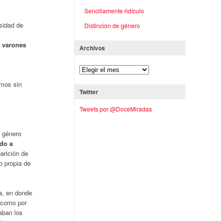
Sencillamente ridículo
sidad de
Distinción de género
y varones
Archivos
amos sin
Twitter
Tweets por @DoceMiradas
l género
ido a
arición de
o propia de
a, en donde
s como por
raban los