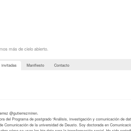
omos más de cielo abierto.
 invitadas
Manifiesto
Contacto
errez @gutierrezmiren.
ora del Programa de postgrado “Análisis, investigación y comunicación de dat
 de Comunicación de la universidad de Deusto. Soy doctorada en Comunicaci
sobre cómo se usan los big data para la transformación social. He sido period