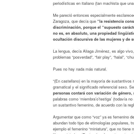
periodísticas en italiano (tan machista que una 
Me pareció entonces especialmente esclarecedo
Zaragoza, que decía que
“la resistencia con
discriminación, porque el “supuesto caráct
no es, en absoluto, una propiedad lingüísti
ocultación discursiva de las mujeres y de s
La lengua, decía Aliaga Jiménez, es algo vivo
problemas “posverdad”, “fair play”, “halal”, “c
Pues no hay nada más natural.
“(En castellano) en la mayoría de sustantivos
gramatical y el significado referencial sexo. S
personas contará con variación de género,
palabras como ‘miembra’o’testiga’ (todavía no
un sustantivo femenino, de acuerdo con la re
Argumentar que como “voz” ya es femenino dec
abundan todo tipo de etimologías populares, t
ejemplo el femenino “miniatura”, que no tiene n