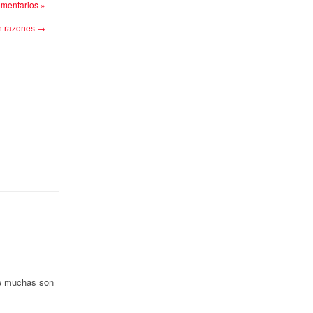
mentarios »
n razones
→
ue muchas son