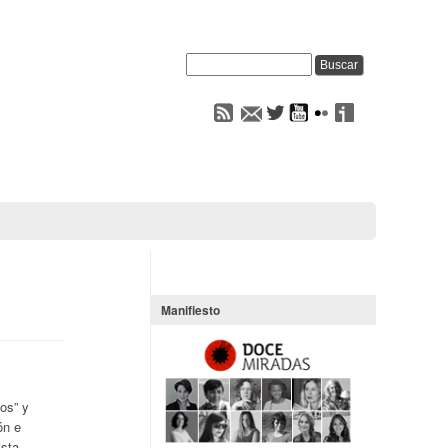
Manifiesto
os” y
ón e
ista