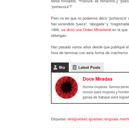
libros miniados. “Postura” es femenino y “pos
“portavoza”?
Pero no es que no podamos decir “portavoza” s
han extendido “jueza”, “abogada” y “magistrad
1995,
se dictó una Orden Ministerial
en la que 
obtengan.
Han pasado varios años desde que publiqué e
hora de terminar con esta forma de machismo s
Bio
Latest Posts
Doce Miradas
Somos mujeres. Somos person
común para mujeres y hombre
ganas de trabajar para logra
Etiquetas:
desigualdad
,
igualdad
,
lenguaje
,
mach