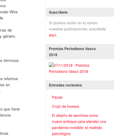
Como
Gender Wire
Suscríbete
de
Si quieres recibir en tu correo
nuestras publicaciones, suscríbete
onas de
aquí
.
y género.
Premios Periodismo Vasco
2018
os términos
a referirse
dos en
Entradas recientes
,
Pause
Crujir de huesos
o que tiene
olencia
El diseño de servicios como
nuevo enfoque para atender una
pandemia invisible: el maltrato
ticas
psicológico