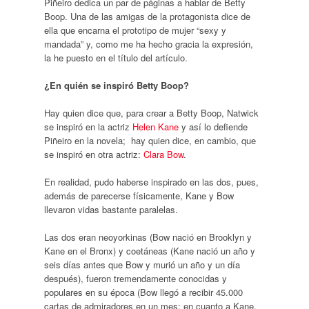
Piñeiro dedica un par de páginas a hablar de Betty
Boop. Una de las amigas de la protagonista dice de
ella que encarna el prototipo de mujer “sexy y
mandada” y, como me ha hecho gracia la expresión,
la he puesto en el título del artículo.
¿En quién se inspiró Betty Boop?
Hay quien dice que, para crear a Betty Boop, Natwick
se inspiró en la actriz
Helen Kane
y así lo defiende
Piñeiro en la novela;
hay quien dice, en cambio, que
se inspiró en otra actriz:
Clara Bow
.
En realidad, pudo haberse inspirado en las dos, pues,
además de parecerse físicamente, Kane y Bow
llevaron vidas bastante paralelas.
Las dos eran neoyorkinas (Bow nació en Brooklyn y
Kane en el Bronx) y coetáneas (Kane nació un año y
seis días antes que Bow y murió un año y un día
después), fueron tremendamente conocidas y
populares en su época (Bow llegó a recibir 45.000
cartas de admiradores en un mes; en cuanto a Kane,