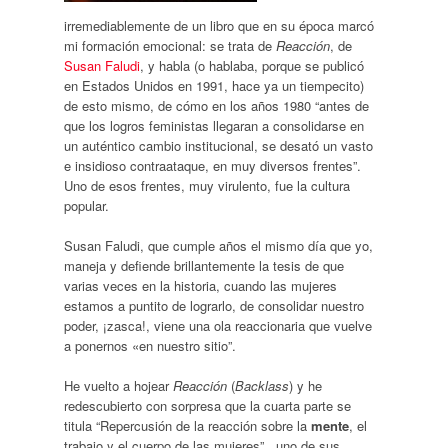
irremediablemente de un libro que en su época marcó
mi formación emocional: se trata de
Reacción
, de
Susan Faludi
, y habla (o hablaba, porque se publicó
en Estados Unidos en 1991, hace ya un tiempecito)
de esto mismo, de cómo en los años 1980 “antes de
que los logros feministas llegaran a consolidarse en
un auténtico cambio institucional, se desató un vasto
e insidioso contraataque, en muy diversos frentes”.
Uno de esos frentes, muy virulento, fue la cultura
popular.
Susan Faludi, que cumple años el mismo día que yo,
maneja y defiende brillantemente la tesis de que
varias veces en la historia, cuando las mujeres
estamos a puntito de lograrlo, de consolidar nuestro
poder, ¡zasca!, viene una ola reaccionaria que vuelve
a ponernos «en nuestro sitio”.
He vuelto a hojear
Reacción
(
Backlass
) y he
redescubierto con sorpresa que la cuarta parte se
titula “Repercusión de la reacción sobre la
mente
, el
trabajo y el cuerpo de las mujeres” , uno de sus