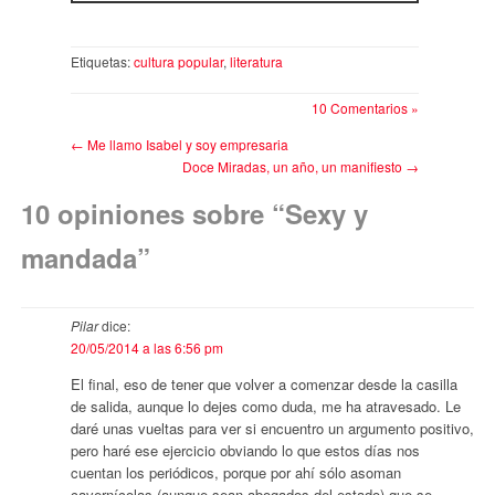
Etiquetas:
cultura popular
,
literatura
10 Comentarios »
←
Me llamo Isabel y soy empresaria
Doce Miradas, un año, un manifiesto
→
10 opiniones sobre “
Sexy y
mandada
”
Pilar
dice:
20/05/2014 a las 6:56 pm
El final, eso de tener que volver a comenzar desde la casilla
de salida, aunque lo dejes como duda, me ha atravesado. Le
daré unas vueltas para ver si encuentro un argumento positivo,
pero haré ese ejercicio obviando lo que estos días nos
cuentan los periódicos, porque por ahí sólo asoman
cavernícolas (aunque sean abogados del estado) que se