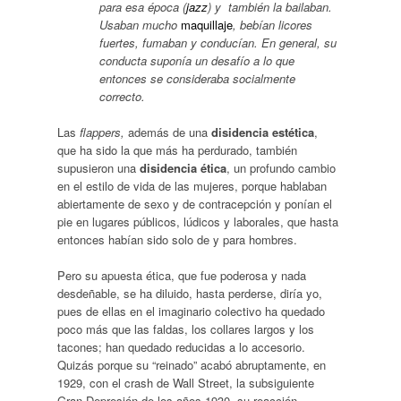
para esa época (
jazz
) y
también la bailaban.
Usaban mucho
maquillaje
, bebían licores
fuertes, fumaban y conducían. En general, su
conducta suponía un desafío a lo que
entonces se consideraba socialmente
correcto.
Las
flappers,
además de una
disidencia estética
,
que ha sido la que más ha perdurado, también
supusieron una
disidencia ética
, un profundo cambio
en el estilo de vida de las mujeres, porque hablaban
abiertamente de sexo y de contracepción y ponían el
pie en lugares públicos, lúdicos y laborales, que hasta
entonces habían sido solo de y para hombres.
Pero su apuesta ética, que fue poderosa y nada
desdeñable, se ha diluido, hasta perderse, diría yo,
pues de ellas en el imaginario colectivo ha quedado
poco más que las faldas, los collares largos y los
tacones; han quedado reducidas a lo accesorio.
Quizás porque su “reinado” acabó abruptamente, en
1929, con el crash de Wall Street, la subsiguiente
Gran Depresión de los años 1930, su reacción