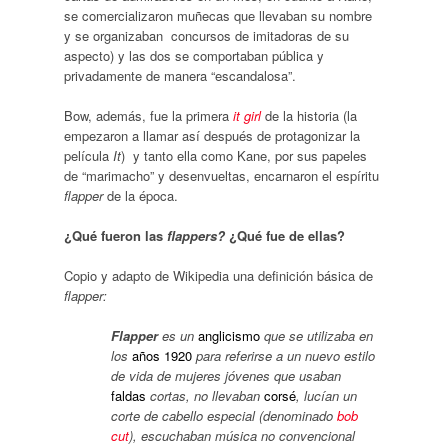
se comercializaron muñecas que llevaban su nombre
y se organizaban
concursos de imitadoras de su
aspecto) y las dos se comportaban pública y
privadamente de manera “escandalosa”.
Bow, además, fue la primera
it girl
de la historia (la
empezaron a llamar así después de protagonizar la
película
It
)
y tanto ella como Kane, por sus papeles
de “marimacho” y desenvueltas, encarnaron el espíritu
flapper
de la época.
¿Qué fueron las
flappers?
¿Qué fue de ellas?
Copio y adapto de Wikipedia una definición básica de
flapper:
Flapper
es un
anglicismo
que se utilizaba en
los
años 1920
para referirse a un nuevo estilo
de vida de mujeres jóvenes que usaban
faldas
cortas, no llevaban
corsé
, lucían un
corte de cabello especial (denominado
bob
cut
), escuchaban música no convencional