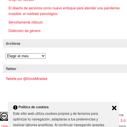
El diseño de servicios como nuevo enfoque para atender una pandemia
invisible: el maltrato psicológico
Sencillamente ridículo
Distinción de género
Archivos
Twitter
Tweets por @DoceMiradas
Política de cookies
Este sitio web utiliza cookies propias y de terceros para
Doce Miradas
por
Doce Miradas
se encuentra bajo una
optimizar tu navegación, adaptarse a tus preferencias y
Licencia Creative Commons Atribución-CompartirIgual 3.0
realizar labores analíticas. Al continuar navegando aceptas
Unported
salvo en los casos en los que se especifica lo contrario. Funciona