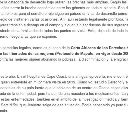
de la categoría de desarrollo bajo sufren las brechas más amplias. Según las
 años cerrar la brecha económica entre los géneros en todo el planeta. Son d
anteriores pero el semáforo rojo sigue en países en vías de desarrollo com
legio de visitar en varias ocasiones. Allí, aun estando legalmente prohibida, l
jeres trabajan a destajo en el campo y siguen sin ser dueñas de sus ingresos
stento de la familia desde todos los puntos de vista. Esto, dejando de lado la
extremo riesgo a las que se exponen.
n garantías legales, como es el caso de la
Carta Africana de los Derecho
e las libertades de las mujeres (Protocolo de Maputo, en vigor desde 20
ontra las mujeres siguen abonando la pobreza, la discriminación y la emigrac
ste año. En el Hospital de Cape Coast, una antigua leprosería, me encontr
 quien entrevisté en mi primera visita en 2019. Como yo, estudió Derecho y e
ospitales de su país hasta que le hablaron de un centro en Ghana especiali
rada de la enfermedad, pero ha sufrido una reacción a los medicamentos. La 
n estas enfermedades, también en el ámbito de la investigación médica y far
erá difícil que Jeanette salga de esa situación. Podía haber sido yo pero fue
ncia.