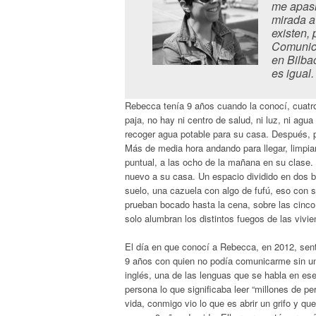
me apasio
mirada a
existen,
Comunic
en Bilba
es igual.
Rebecca tenía 9 años cuando la conocí, cuatr
paja, no hay ni centro de salud, ni luz, ni agua
recoger agua potable para su casa. Después, pr
Más de media hora andando para llegar, limpiar
puntual, a las ocho de la mañana en su clase.
nuevo a su casa. Un espacio dividido en dos b
suelo, una cazuela con algo de fufú, eso con
prueban bocado hasta la cena, sobre las cinco d
solo alumbran los distintos fuegos de las vivi
El día en que conocí a Rebecca, en 2012, sen
9 años con quien no podía comunicarme sin un 
inglés, una de las lenguas que se habla en es
persona lo que significaba leer “millones de 
vida, conmigo vio lo que es abrir un grifo y q