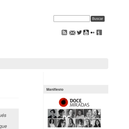
Manifiesto
ués
 que