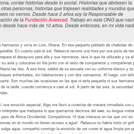
na, contar historias desde lo social. Historias que abriesen la
 otras personas, historias que trajesen realidades y mundos qu
 pero no vemos. Desde hace 2 años soy la Responsable de
ación de la
Fundación Anesvad
. Trabajo en esta ONG que nac
o desde hace más de 10 años. Desde entonces, en mi vida nad
o hermanos y vivía en Live, Ghana. En ese pequeño poblado de chabolas de
 potable. En cuanto sale el sol, Rebecca recorre una hora por una pista de tier
epara el desayuno para ella y sus hermanos, lava lo que ha utilizado y va al
 su aula y colocarse en fila junto con el resto de compañeros y compañeras p
 Hasta las dos. A esa hora, saldrá de su escuela con su uniforme blanco y az
loques enfrentados, sin habitaciones y con dos camastros. Al fuego, con leña
 suerte. Son muchas las ocasiones en las que ni esta pequeña ni sus hermano
e la tarde, cuando comienza a caer el sol. A partir de las seis, la oscuridad 
endas.
tí una emoción especial. Algo me llevó a conectar de manera inmediata con 
intérprete que tradujese lo que queríamos decirnos del
ewe
, su lengua mater
e país de África Occidental. Compartimos 15 días intensos en los que viví en
personas en el mundo no tienen acceso a agua”. Rebecca no había visto un grif
ue salga agua, compartió conmigo la emoción de ver correr el agua limpia por 