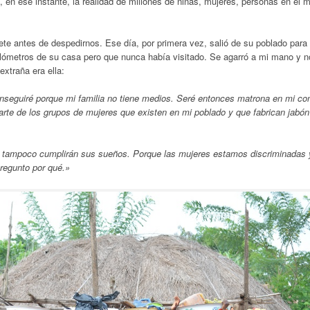
, en ese instante, la realidad de millones de niñas, mujeres, personas en el
ete antes de despedirnos. Ese día, por primera vez, salió de su poblado para
lómetros de su casa pero que nunca había visitado. Se agarró a mi mano y n
extraña era ella:
onseguiré porque mi familia no tiene medios. Seré entonces matrona en mi c
arte de los grupos de mujeres que existen en mi poblado y que fabrican jabón
 tampoco cumplirán sus sueños. Porque las mujeres estamos discriminadas 
regunto por qué.»