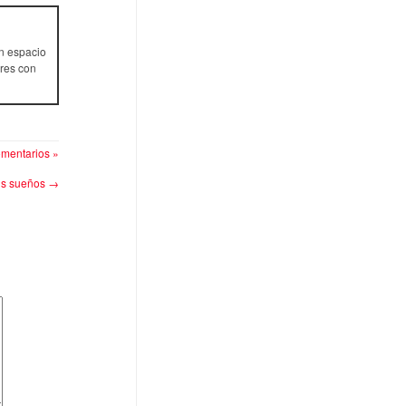
n espacio
res con
mentarios »
tus sueños
→