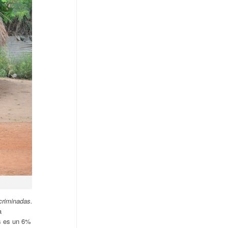
criminadas.
a
es es un 6%