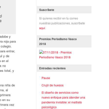
e
Suscríbete
ió
Si quieres recibir en tu correo
a
nuestras publicaciones, suscríbete
aquí
.
 adobe y
Premios Periodismo Vasco
ra roja para
2018
 colegio.
ara entrar,
ul y de
 en el
s no
Entradas recientes
es total, y
Pause
una niña de
Crujir de huesos
na, al
El diseño de servicios como
 primera
nuevo enfoque para atender una
o en su
pandemia invisible: el maltrato
primera vez
psicológico