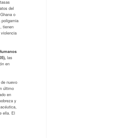
 tasas
atos del
o Ghana o
a poligamia
, tienen
 violencia
s Humanos
05),
las
ión en
é de nuevo
n último
zado en
pobreza y
macéutica,
 ella. El