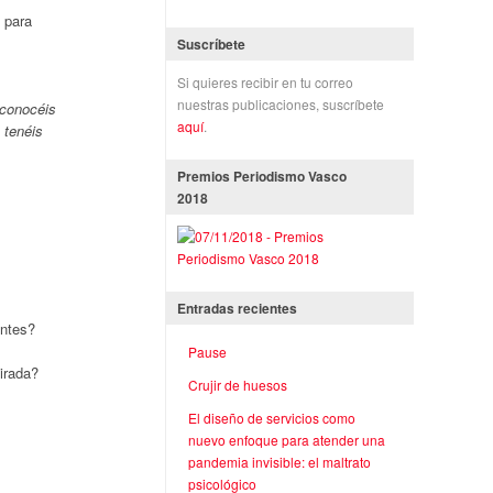
 para
Suscríbete
Si quieres recibir en tu correo
nuestras publicaciones, suscríbete
econocéis
aquí
.
 tenéis
Premios Periodismo Vasco
2018
Entradas recientes
antes?
Pause
irada?
Crujir de huesos
El diseño de servicios como
nuevo enfoque para atender una
pandemia invisible: el maltrato
psicológico