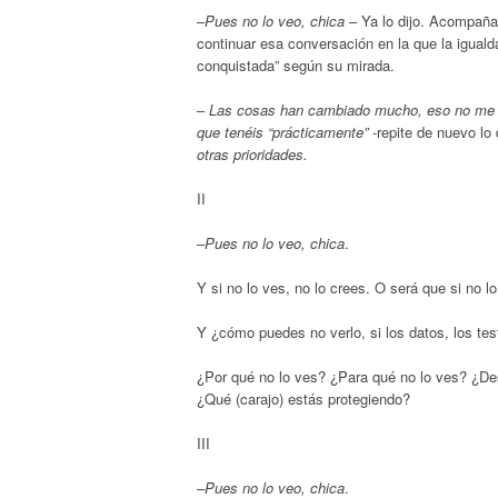
–
Pues no lo veo, chica
– Ya lo dijo. Acompañad
continuar esa conversación en la que la igual
conquistada” según su mirada.
–
Las cosas han cambiado mucho, eso no me l
que tenéis “prácticamente”
-repite de nuevo lo
otras prioridades.
II
–
Pues no lo veo, chica
.
Y si no lo ves, no lo crees. O será que si no l
Y ¿cómo puedes no verlo, si los datos, los tes
¿Por qué no lo ves? ¿Para qué no lo ves? ¿De
¿Qué (carajo) estás protegiendo?
III
–
Pues no lo veo, chica
.