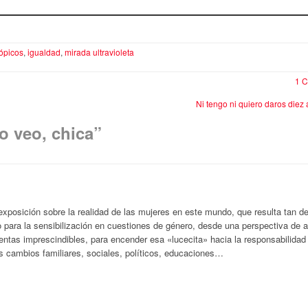
tópicos
,
igualdad
,
mirada ultravioleta
1 C
Ni tengo ni quiero daros die
o veo, chica
”
posición sobre la realidad de las mujeres en este mundo, que resulta tan d
 para la sensibilización en cuestiones de género, desde una perspectiva de 
ientas imprescindibles, para encender esa «lucecita» hacia la responsabilida
s cambios familiares, sociales, políticos, educaciones…