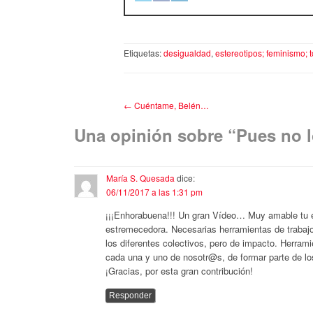
Etiquetas:
desigualdad
,
estereotipos; feminismo; 
←
Cuéntame, Belén…
Una opinión sobre “
Pues no l
María S. Quesada
dice:
06/11/2017 a las 1:31 pm
¡¡¡Enhorabuena!!! Un gran Vídeo… Muy amable tu ex
estremecedora. Necesarias herramientas de trabajo
los diferentes colectivos, pero de impacto. Herram
cada una y uno de nosotr@s, de formar parte de lo
¡Gracias, por esta gran contribución!
Responder