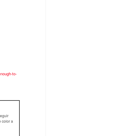
enough-to-
eguir
 color a