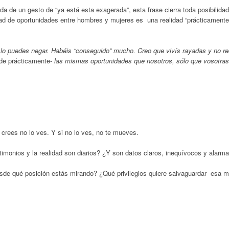
a de un gesto de “ya está esta exagerada”, esta frase cierra toda posibilidad
dad de oportunidades entre hombres y mujeres es una realidad “prácticamente
o puedes negar. Habéis “conseguido” mucho. Creo que vivís rayadas y no r
 de prácticamente-
las mismas oportunidades que nosotros, sólo que vosotras
o crees no lo ves. Y si no lo ves, no te mueves.
timonios y la realidad son diarios? ¿Y son datos claros, inequívocos y alarm
sde qué posición estás mirando? ¿Qué privilegios quiere salvaguardar esa m