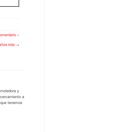
omentario »
z años más
→
emoledora y
acercamiento a
d que tenemos