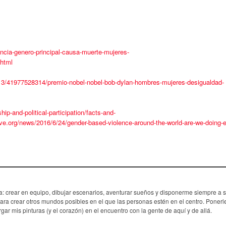
encia-genero-principal-causa-muerte-mujeres-
html
3/41977528314/premio-nobel-nobel-bob-dylan-hombres-mujeres-desigualdad-
p-and-political-participation/facts-and-
tive.org/news/2016/6/24/gender-based-violence-around-the-world-are-we-doing-
: crear en equipo, dibujar escenarios, aventurar sueños y disponerme siempre a s
ra crear otros mundos posibles en el que las personas estén en el centro. Ponerle
argar mis pinturas (y el corazón) en el encuentro con la gente de aquí y de allá.