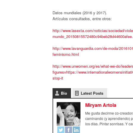
Datos mundiales (2016 y 2017).
Artículos consultados, entre otros:
http://www.lasexta.com/noticias/sociedad/viol
mundo_20150815572480c94beb28d44600afee.
http://www.lavanguardia.com/de-moda/2016101
feminismo.html
http://www.unwomen.org/es/what-we-do/leadershi
figuresvhttps://www.internationalwomensinitia
stop-it
Bio
Latest Posts
Miryam Artola
Me gusta decirme co-creadora
caminando (y aprendiendo) pa
los días. Pintar sonrisas. Y c