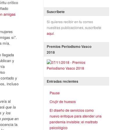
ritu crítico
añado
Suscríbete
on amigas
Si quieres recibir en tu correo
nuestras publicaciones, suscríbete
 mujeres
aquí
.
migas sí”.
la mía.
Premios Periodismo Vasco
2018
n llegada
ublican y
nía
rso
a contado y
Entradas recientes
os, incluso
Pause
veía al
Crujir de huesos
ará que la
El diseño de servicios como
s y los
nuevo enfoque para atender una
n porque en
pandemia invisible: el maltrato
nocencia la
psicológico