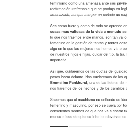
feminismo como una amenaza ante sus privileg
reafirmación irrefrenable que se produjo en Ing
amenazado, aunque sea por un puñado de muje
Sea como fuere y como de todo se aprende en
cosas más valiosas de la vida a menudo se 
lo que nos traemos entre manos, son tan vali
femenina en la gestión de tantas y tantas cosa
algo en lo que las mujeres nos hemos visto obli
de nuestros hijos e hijas, cuidar del tío, la tí
importarle.
Así que, cuidaremos de las cuotas de igualda
pasos hacia delante. Nos cuidaremos de los a
Emmeline Pankhurst
, una de las líderes del
nos fiaremos de los hechos y de los cambios 
Sabemos que el machismo no entiende de ideologí
femenino y masculino, por eso se cuela por to
conscientes seamos de que nos va a costar ti
menos miedo de quienes intenten devolvernos a