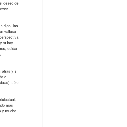
del deseo de
iente
le digo:
las
an valioso
perspectiva
y si hay
res, cuidar
a
 atrás y sí
do a
bras), sólo
telectual,
ando más
sa y mucho