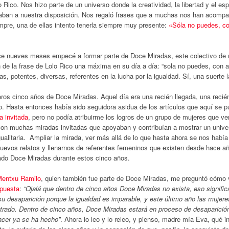
o Rico. Nos hizo parte de un universo donde la creatividad, la libertad y el espí
aban a nuestra disposición. Nos regaló frases que a muchas nos han acomp
mpre, una de ellas intento tenerla siempre muy presente:
«Sóla no puedes, c
.
e nueves meses empecé a formar parte de Doce Miradas, este colectivo de
 de la frase de Lolo Rico una máxima en su día a día: “sola no puedes, con a
as, potentes, diversas, referentes en la lucha por la igualdad. Sí, una suerte 
ros cinco años de Doce Miradas. Aquel día era una recién llegada, una recié
cabo. Hasta entonces había sido seguidora asidua de los artículos que aquí se p
a invitada
, pero no podía atribuirme los logros de un grupo de mujeres que ve
 con muchas miradas invitadas que apoyaban y contribuían a mostrar un unive
gualitaria. Ampliar la mirada, ver más allá de lo que hasta ahora se nos habí
nuevos relatos y llenarnos de referentes femeninos que existen desde hace añ
tado Doce Miradas durante estos cinco años.
entxu Ramilo
, quien también fue parte de Doce Miradas, me preguntó cómo 
puesta
:
“Ojalá que dentro de cinco años Doce Miradas no exista, eso signific
u desaparición porque la igualdad es imparable, y este último año las mujere
do. Dentro de cinco años, Doce Miradas estará en proceso de desaparició
acer ya se ha hecho”
. Ahora lo leo y lo releo, y pienso, madre mía Eva, qué i