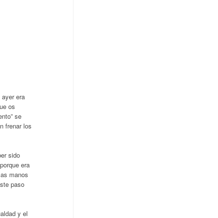
 ayer era
que os
ento” se
 frenar los
er sido
 porque era
 las manos
este paso
aldad y el