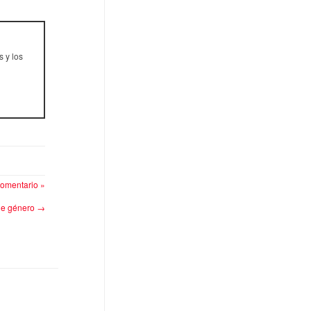
s y los
omentario »
 de género
→