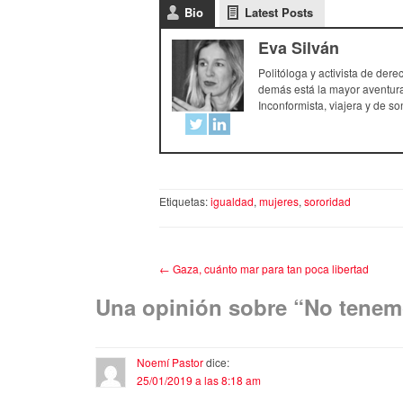
Bio
Latest Posts
Eva Silván
Politóloga y activista de dere
demás está la mayor aventura
Inconformista, viajera y de son
Etiquetas:
igualdad
,
mujeres
,
sororidad
←
Gaza, cuánto mar para tan poca libertad
Una opinión sobre “
No tenem
Noemí Pastor
dice:
25/01/2019 a las 8:18 am