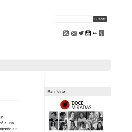
Manifiesto
un
có a una
ntiende sin