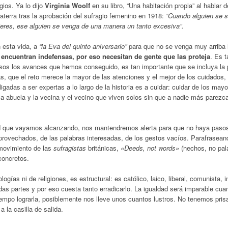
ios. Ya lo dijo
Virginia Woolf
en su libro, “Una habitación propia” al hablar 
laterra tras la aprobación del sufragio femenino en 1918:
“Cuando alguien se s
res, ese alguien se venga de una manera un tanto excesiva”.
 esta vida, a
“la Eva del quinto aniversario”
para que no se venga muy arriba 
encuentran indefensas, por eso necesitan de gente que las proteja
. Es t
osos los avances que hemos conseguido, es tan importante que se incluya la 
s, que el reto merece la mayor de las atenciones y el mejor de los cuidados, 
gadas a ser expertas a lo largo de la historia es a cuidar: cuidar de los mayo
a, la abuela y la vecina y el vecino que viven solos sin que a nadie más parezc
d que vayamos alcanzando, nos mantendremos alerta para que no haya pasos
provechados, de las palabras interesadas, de los gestos vacíos. Parafrasean
 movimiento de las
sufragistas
británicas,
«Deeds, not words»
(hechos, no pala
concretos.
as ni de religiones, es estructural: es católico, laico, liberal, comunista, in
das partes y por eso cuesta tanto erradicarlo. La igualdad será imparable cu
empo lograrla, posiblemente nos lleve unos cuantos lustros. No tenemos pri
 la casilla de salida.