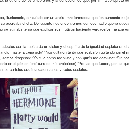
to, la euforia de los cinco años y la sensación de que, por fin, la conquista de
or, ilusionante, empujado por un ansia transformadora que iba sumando muj
se acercaba el día. De repente nos encontramos con que nadie quería queda
n no se sumaba tenía que explicar sus motivos haciendo verdaderos malabares
deptos con la fuerza de un ciclón y el espíritu de la igualdad soplaba en el a
anolo, hazte la cena solo” “Nos quitaron tanto que acabaron quitándonos el m
s, somos dragonas” “Yo elijo cómo me visto y con quién me desvisto” “Sin no
to en el primer libro” (una de mis preferidas) “Por las que fueron, por las qu
an los carteles que inundaron calles y redes sociales.