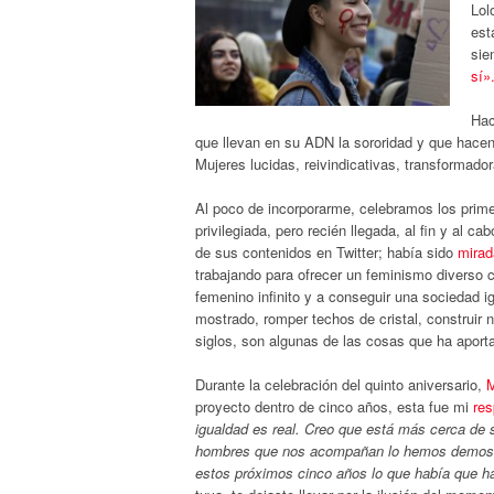
Lol
est
sie
sí»
Hac
que llevan en su ADN la sororidad y que hacen
Mujeres lucidas, reivindicativas, transformador
Al poco de incorporarme, celebramos los prime
privilegiada, pero recién llegada, al fin y al 
de sus contenidos en Twitter; había sido
mirad
trabajando para ofrecer un feminismo diverso
femenino infinito y a conseguir una sociedad i
mostrado, romper techos de cristal, construir 
siglos, son algunas de las cosas que ha apor
Durante la celebración del quinto aniversario,
M
proyecto dentro de cinco años, esta fue mi
res
igualdad es real. Creo que está más cerca de s
hombres que nos acompañan lo hemos demostra
estos próximos cinco años lo que había que h