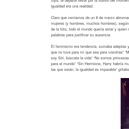
tuya, te dejaste llevar por la ilusión del momen
igualdad era una realidad.
Claro que veníamos de un 8 de marzo abrumad
mujeres (y hombres, muchos hombres), según 
de la foto, todo el mundo quería estar y quie
palabras para justificar su ausencia.
El feminismo era tendencia, sumaba adeptas y a
que no tuve para mí que sea para vosotras” “M
soy Siri, búscate la vida” “No somos princesa
para el mundo” “Sin Hermione, Harry habría muer
las que serán, la igualdad es imparable” gritab