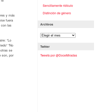
 la
Sencillamente ridículo
Distinción de género
eres y más
rse fuera
Archivos
 con las
ire: “Lo
iedo” “No
Twitter
sotras se
e son, por
Tweets por @DoceMiradas