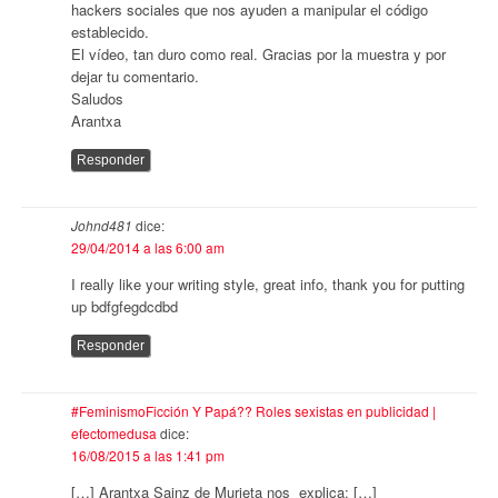
hackers sociales que nos ayuden a manipular el código
establecido.
El vídeo, tan duro como real. Gracias por la muestra y por
dejar tu comentario.
Saludos
Arantxa
Responder
Johnd481
dice:
29/04/2014 a las 6:00 am
I really like your writing style, great info, thank you for putting
up bdfgfegdcdbd
Responder
#FeminismoFicción Y Papá?? Roles sexistas en publicidad |
efectomedusa
dice:
16/08/2015 a las 1:41 pm
[…] Arantxa Sainz de Murieta nos explica: […]