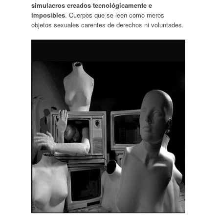
simulacros creados tecnológicamente e
imposibles
. Cuerpos que se leen como meros
objetos sexuales carentes de derechos ni voluntades.