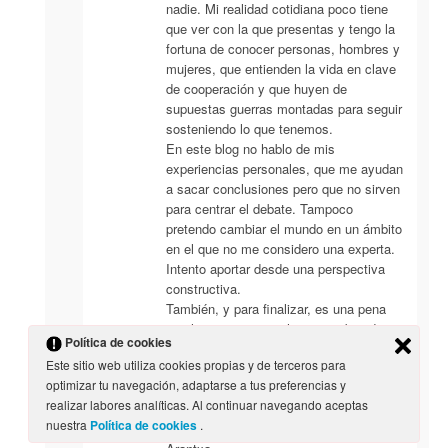
nadie. Mi realidad cotidiana poco tiene
que ver con la que presentas y tengo la
fortuna de conocer personas, hombres y
mujeres, que entienden la vida en clave
de cooperación y que huyen de
supuestas guerras montadas para seguir
sosteniendo lo que tenemos.
En este blog no hablo de mis
experiencias personales, que me ayudan
a sacar conclusiones pero que no sirven
para centrar el debate. Tampoco
pretendo cambiar el mundo en un ámbito
en el que no me considero una experta.
Intento aportar desde una perspectiva
constructiva.
También, y para finalizar, es una pena
que las mujeres que hemos trabajado
Política de cookies
para abolir los ejércitos y, en concreto,
Este sitio web utiliza cookies propias y de terceros para
para acabar con el servicio militar
optimizar tu navegación, adaptarse a tus preferencias y
hayamos pasado inadvertidas una vez
realizar labores analíticas. Al continuar navegando aceptas
más.
nuestra
Política de cookies
.
Saludos.