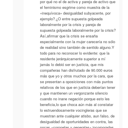
por qué no el de activa y pareja de activo que
el feminismo esgrime como muestra de la
«inequívoca» desigualdad subyacente, por
ejemplo?.¿O entre supuesta golpeada
laboralmente por la crisis y pareja de
supuesta golpeada laboralmente por la crisis?
Así,afirmar que la crisis se ensaña
especialmente con la mujer carecería no sólo
de realidad sino también de sentido alguno.Y
todo para no reconocer lo evidente: que la
residente jerárquicamente superior a mí
jamás lo debió ser en justicia, que mis
compañeras han disfrutado de 90.000 euros
más que yo y otros muchos por la cara, que
se presentan a oposiciones con más puntos
relativos de los que en justicia deberían tener
y que mantienen un vergonzante silencio
cuando no inane negación porque esto les
beneficia,lo que choca aún más al constatar
lo estruendosamente vocingleras que se
muestran ante cualquier atisbo, aun falso, de
desigualdad de oportunidades en contra, las
pocas «coronelas y generalas» incorporadas,