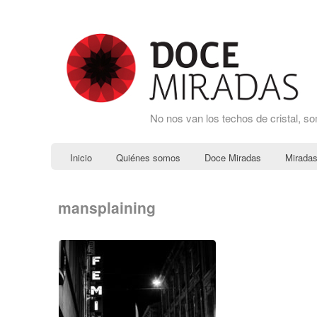
No nos van los techos de cristal, s
Inicio
Quiénes somos
Doce Miradas
Miradas
mansplaining