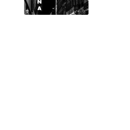
Sonia Sotomayor: mujeres en las
élites
Sonia Sotomayor es hoy una de las tres
juezas del Tribunal Supremo de los Estados
Unidos, compuesto, además, por otros seis
hombres. Sotomayor siempre ha sido una
pionera en esto de ir rompiendo (a golpes de
maza, en su caso) los techos de cristal, no
solo para las mujeres, sino también para
toda la población
...read more
...