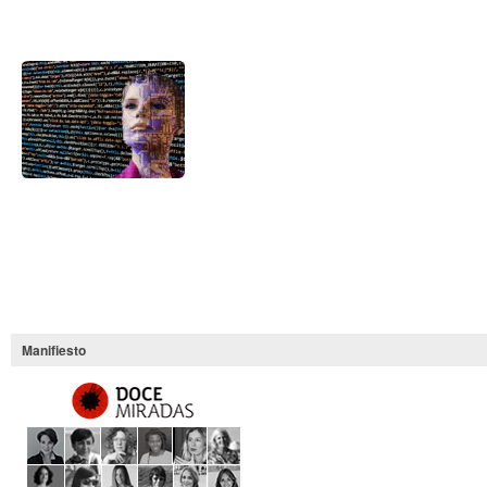
¿Sueñan los androides
con ovejas machistas?
Manifiesto