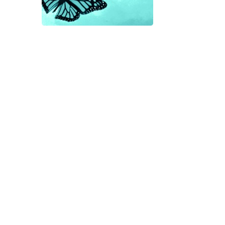
Menos exigencia, más confianza
¿Recuerdas aquel viral de Dove sobre la
distorsión con la que muchas mujeres
perciben su propia imagen? “No soy sólo
yo…,” fue lo que pensé. Pues bien, hace
poco sucedió algo en las bambalinas de este
blog relacionado con una foto conjunta de
las Doce Miradas. Algo que de nuevo me
hizo desear ahondar en
...read more
...